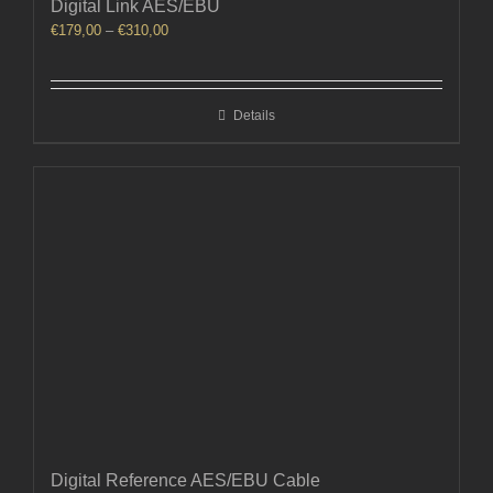
Digital Link AES/EBU
Price
€
179,00
–
€
310,00
range:
€179,00
through
Details
€310,00
Digital Reference AES/EBU Cable