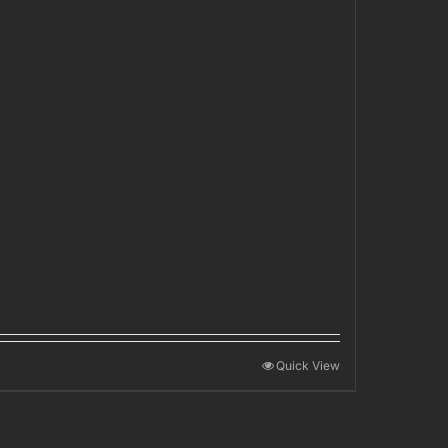
Quick View
00
00