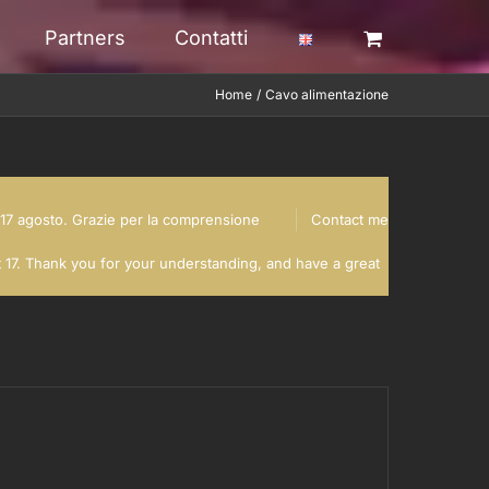
Partners
Contatti
Home
Cavo alimentazione
al 17 agosto. Grazie per la comprensione
Contact me
t 17. Thank you for your understanding, and have a great