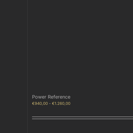
Power Reference
Fascia
€
940,00
-
€
1.260,00
di
prezzo:
da
€940,00
a