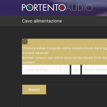
Salta
al
contenuto
Cavo alimentazione
Chiusura estiva: il negozio online resterà chiuso dal 4 lu
e buone vacanze!
Summer closure: our online store will be closed from July
summer!
Ordina per
Data
Mostra
16 Prodo
Novità!