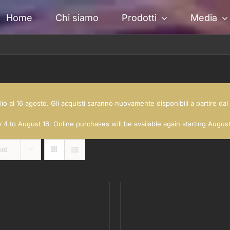
Home
Chi siamo
Prodotti
Media
glio al 16 agosto. Gli acquisti saranno nuovamente disponibili a partire d
 4 to August 16. Online purchases will be available again starting Augus
tti