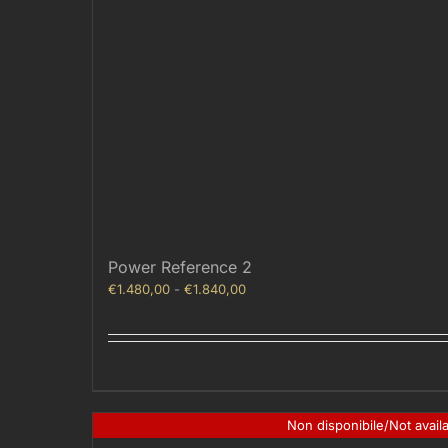
Power Reference 2
Fascia
€
1.480,00
-
€
1.840,00
di
prezzo:
da
€1.480,00
a
€1.840,00
Non disponibile/Not avail