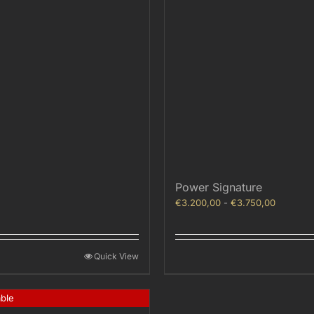
Power Signature
Fascia
€
3.200,00
-
€
3.750,00
di
prezzo:
da
Quick View
€3.200,
a
€3.750,
able