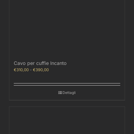
Cavo per cuffie Incanto
Fascia
€
310,00
-
€
390,00
di
prezzo:
da
Dettagli
€310,00
a
€390,00