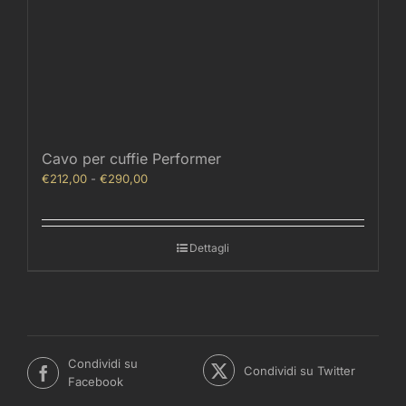
Cavo per cuffie Performer
Fascia
€
212,00
-
€
290,00
di
prezzo:
da
Dettagli
€212,00
a
€290,00
Condividi su
Condividi su Twitter
Facebook