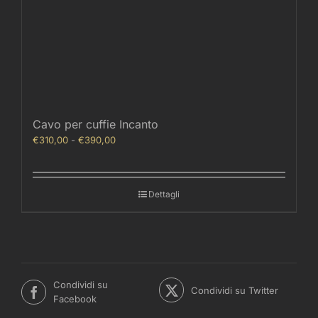
Cavo per cuffie Incanto
Fascia
€
310,00
-
€
390,00
di
prezzo:
da
Dettagli
€310,00
a
€390,00
Condividi su
Condividi su Twitter
Facebook