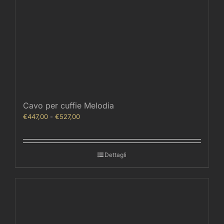
Cavo per cuffie Melodia
Fascia
€
447,00
-
€
527,00
di
prezzo:
da
Dettagli
€447,00
a
€527,00