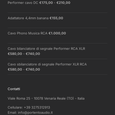
Fascia
Performer cavo DC
€
175,00
-
€
210,00
di
prezzo:
da
Adattatore 4,4mm banana
€
155,00
€175,00
a
€210,00
Cavo Phono Musica RCA
€
1.000,00
Cavo bilanciatore di segnale Performer RCA XLR
Fascia
€
580,00
-
€
740,00
di
prezzo:
Cavo sbilanciatore di segnale Performer XLR RCA
da
Fascia
€
580,00
-
€
740,00
€580,00
di
a
prezzo:
€740,00
da
Contatti
€580,00
a
Viale Roma 25 - 10078 Venaria Reale (TO) - Italia
€740,00
Cellulare:
+39 3275312913
Email:
info@portentoaudio.it