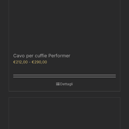
Cavo per cuffie Performer
Fascia
€
212,00
-
€
290,00
di
prezzo:
da
Dettagli
€212,00
a
€290,00