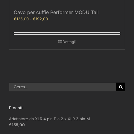
Cavo per cuffie Performer MODU Tail
Fascia
€
135,00
-
€
192,00
di
prezzo:
da
Dettagli
€135,00
a
€192,00
Cerca
per:
Prodotti
Adattatore da XLR 4 pin F a 2 x XLR 3 pin M
€
155,00