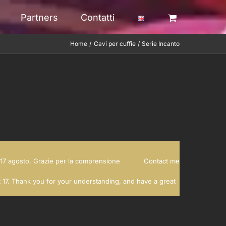
Partners
Contatti
Home
Cavi per cuffie
Serie Incanto
al 17 agosto. Grazie per la comprensione
Contact me
t 17. Thank you for your understanding, and have a great