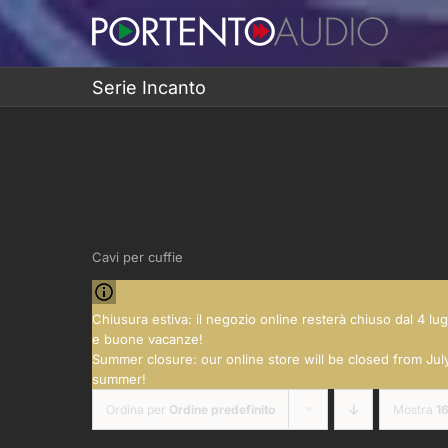
Salta
al
contenuto
Serie Incanto
Cavi per cuffie
Chiusura estiva: il negozio online resterà chiuso dal 4 lu
e buone vacanze!
Summer closure: our online store will be closed from July
summer!
Ordina per
Ordine predefinito
Mostra
16