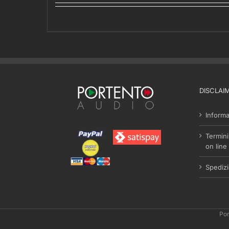
da
€310,00
a
€390,00
DISCLAI
Informa
Termini
on line
Spedizi
Por