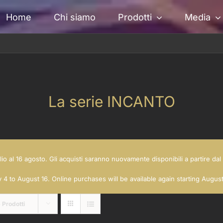
Home
Chi siamo
Prodotti
Media
La serie INCANTO
glio al 16 agosto. Gli acquisti saranno nuovamente disponibili a partire d
 4 to August 16. Online purchases will be available again starting Augus
 Prodotti