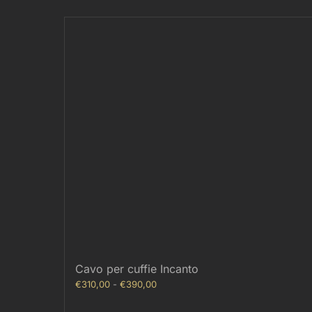
Cavo per cuffie Incanto
Fascia
€
310,00
-
€
390,00
di
prezzo: