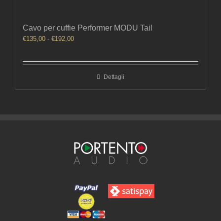
Cavo per cuffie Performer MODU Tail
Fascia
€
135,00
-
€
192,00
di
prezzo:
da
Dettagli
€135,00
a
€192,00