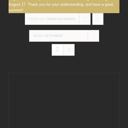
August 17. Thank you for your understanding, and have a great
summer!
Ordina per
Ordine predefinito
Mostra
16 Prodotti