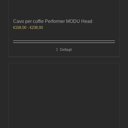
Cavo per cuffie Performer MODU Head
Fascia
€
158,00
-
€
238,00
di
prezzo:
da
Dettagli
€158,00
a
€238,00