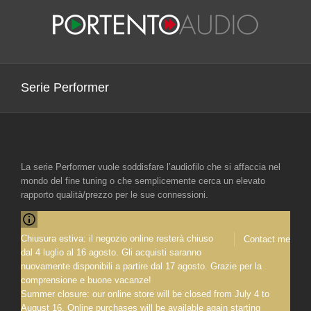
Salta
al
contenuto
Serie Performer
La serie Performer vuole soddisfare l’audiofilo che si affaccia nel
mondo del fine tuning o che semplicemente cerca un elevato
rapporto qualità/prezzo per le sue connessioni.
Chiusura estiva: il negozio online resterà chiuso
Contact me
dal 4 luglio al 16 agosto. Gli acquisti saranno
nuovamente disponibili a partire dal 17 agosto. Grazie per la
comprensione e buone vacanze!
Summer closure: our online store will be closed from July 4 to
August 16. Online purchases will be available again starting