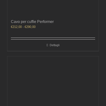
Cavo per cuffie Performer
Fascia
€
212,00
-
€
290,00
di
prezzo:
da
Dettagli
€212,00
a
€290,00