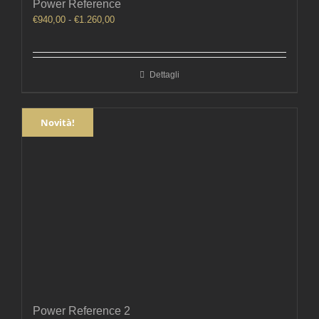
Power Reference
Fascia
€
940,00
-
€
1.260,00
di
prezzo:
da
Dettagli
€940,00
a
€1.260,00
Novità!
Power Reference 2