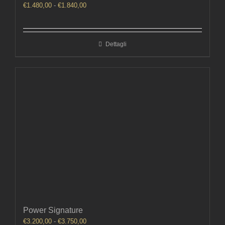
Fascia
€
1.480,00
-
€
1.840,00
di
prezzo:
da
Dettagli
€1.480,00
a
€1.840,00
Power Signature
Fascia
€
3.200,00
-
€
3.750,00