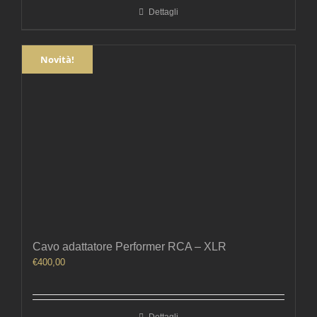
da
Dettagli
€580,00
a
€740,00
Novità!
Cavo adattatore Performer RCA – XLR
€
400,00
Dettagli