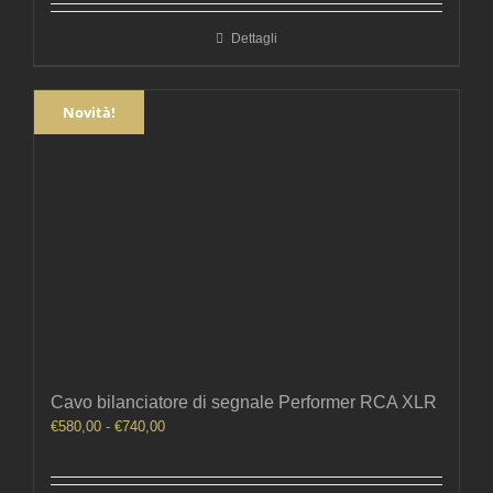
Dettagli
Novità!
Cavo bilanciatore di segnale Performer RCA XLR
Fascia
€
580,00
-
€
740,00
di
prezzo:
da