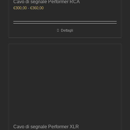
Cavo di segnale Performer RCA
Fascia
€
300,00
-
€
360,00
di
prezzo:
da
Dettagli
€300,00
a
€360,00
Cavo di segnale Performer XLR