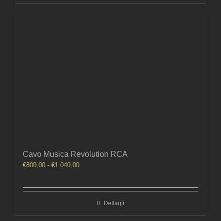
Cavo Musica Revolution RCA
Fascia
€
800,00
-
€
1.040,00
di
prezzo:
da
Dettagli
€800,00
a