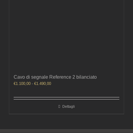
Cavo di segnale Reference 2 bilanciato
Fascia
€
1.100,00
-
€
1.490,00
di
prezzo:
da
Dettagli
€1.100,00
a
€1.490,00