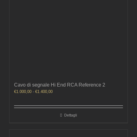
Cavo di segnale Hi End RCA Reference 2
Fascia
€
1.000,00
-
€
1.400,00
di
prezzo:
da
Dettagli
€1.000,00
a
€1.400,00