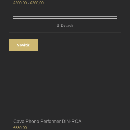
Fascia
€
300,00
-
€
360,00
di
prezzo:
da
Dettagli
€300,00
a
€360,00
Novità!
Cavo Phono Performer DIN-RCA
€
530,00