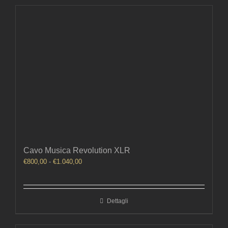
€1.040,00
Cavo Musica Revolution XLR
Fascia
€
800,00
-
€
1.040,00
di
prezzo:
da
Dettagli
€800,00
a
€1.040,00