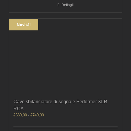
Dettagli
€580,00
a
€740,00
Novità!
Cavo sbilanciatore di segnale Performer XLR
RCA
Fascia
€
580,00
-
€
740,00
di
prezzo: