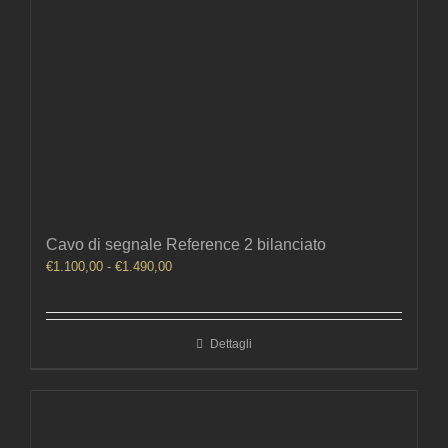
Cavo di segnale Reference 2 bilanciato
Fascia
€
1.100,00
-
€
1.490,00
di
prezzo:
da
Dettagli
€1.100,00
a
€1.490,00