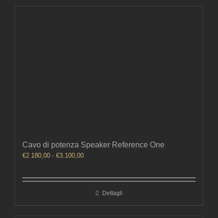
Cavo di potenza Speaker Reference One
Fascia
€
2.180,00
-
€
3.100,00
di
prezzo:
da
Dettagli
€2.180,00
a
€3.100,00