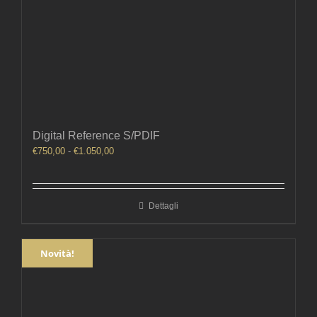
Digital Reference S/PDIF
Fascia
€
750,00
-
€
1.050,00
di
prezzo:
da
Dettagli
€750,00
a
€1.050,00
Novità!