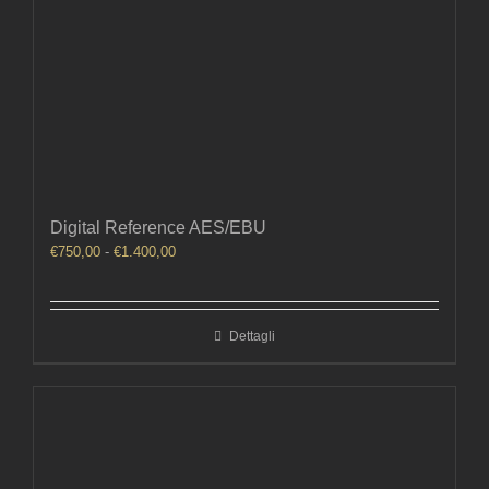
Digital Reference AES/EBU
Fascia
€
750,00
-
€
1.400,00
di
prezzo:
da
Dettagli
€750,00
a
€1.400,00