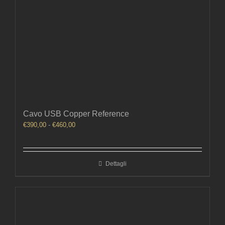
Cavo USB Copper Reference
Fascia
€
390,00
-
€
460,00
di
prezzo:
da
Dettagli
€390,00
a
€460,00