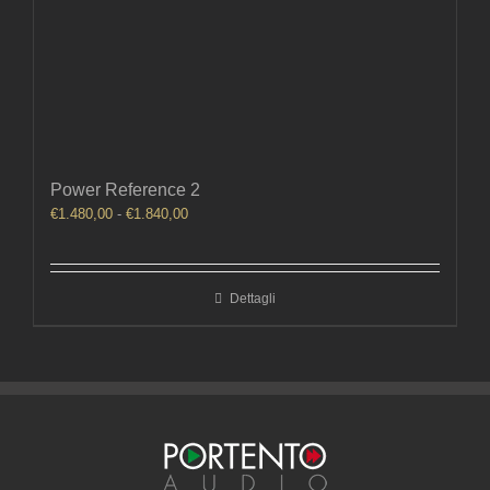
Power Reference 2
Fascia
€
1.480,00
-
€
1.840,00
di
prezzo:
da
Dettagli
€1.480,00
a
€1.840,00