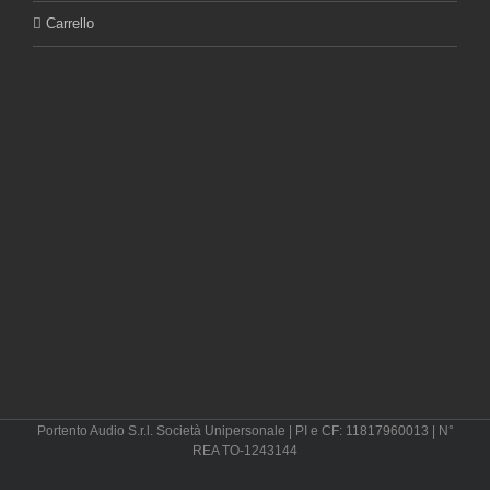
Carrello
Portento Audio S.r.l. Società Unipersonale | PI e CF: 11817960013 | N°
REA TO-1243144