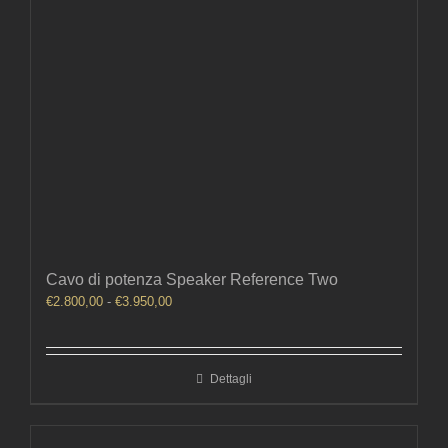
Cavo di potenza Speaker Reference Two
Fascia
€
2.800,00
-
€
3.950,00
di
prezzo:
da
Dettagli
€2.800,00
a
€3.950,00