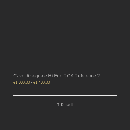
Cavo di segnale Hi End RCA Reference 2
Fascia
€
1.000,00
-
€
1.400,00
di
prezzo:
da
Dettagli
€1.000,00
a
€1.400,00