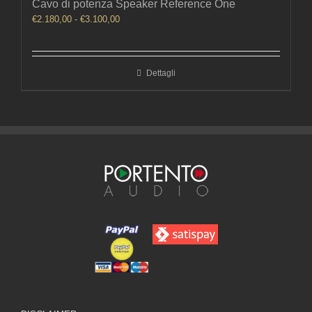
Cavo di potenza Speaker Reference One
Fascia
€
2.180,00
-
€
3.100,00
di
prezzo:
da
Dettagli
€2.180,00
a
€3.100,00